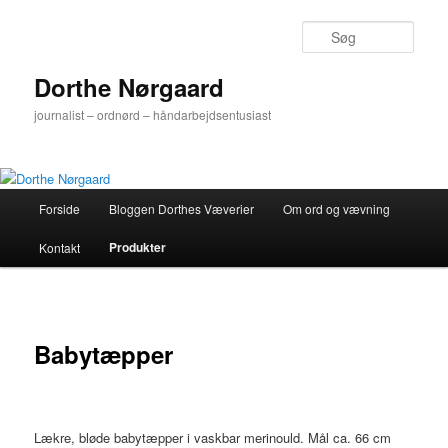
Fortsæt
til
Søg
primært
indhold
Dorthe Nørgaard
journalist – ordnørd – håndarbejdsentusiast
Hovedmenu
Forside
Bloggen Dorthes Væverier
Om ord og vævning
Produkter
Kontakt
Babytæpper
Lækre, bløde babytæpper i vaskbar merinould. Mål ca. 66 cm