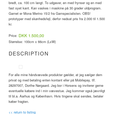
bredt, ca. 100 cm langt. To udgaver, en med frynser og en med
fast syet kant. Kan vaskes i maskine på 30 grader uldprogram.
Garnet er Mona Merino 15/2 fra Garnspecialisten. OBS!
prototyper med skønhedsfejl, derfor nedsat pris fra 2.000 til 1.500
kr.
DKK 1.500,00
Price:
Størrelse:
100cm x 66cm
(LxW)
DESCRIPTION
For alle mine håndvævede produkter gælder, at jeg sælger dem
privat og med betaling enten kontant eller på Mobilepay, tlf.
28297007, Dorthe Nørgaard. Jeg bor i Horsens og inviterer gerne
eventuelle købere ind i min vævestue. Jeg kommer også jævnligt
til bl.a. Aarhus og København. Hvis tingene skal sendes, betaler
køber fragten.
<< return to listing