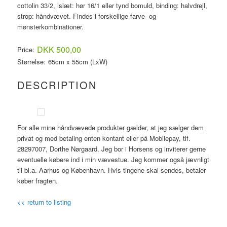
cottolin 33/2, islæt: hør 16/1 eller tynd bomuld, binding: halvdrejl,
strop: håndvævet. Findes i forskellige farve- og
mønsterkombinationer.
DKK 500,00
Price:
Størrelse:
65cm x 55cm
(LxW)
DESCRIPTION
For alle mine håndvævede produkter gælder, at jeg sælger dem
privat og med betaling enten kontant eller på Mobilepay, tlf.
28297007, Dorthe Nørgaard. Jeg bor i Horsens og inviterer gerne
eventuelle købere ind i min vævestue. Jeg kommer også jævnligt
til bl.a. Aarhus og København. Hvis tingene skal sendes, betaler
køber fragten.
<< return to listing