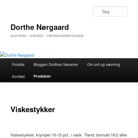
Fortsæt
til
Søg
primært
indhold
Dorthe Nørgaard
journalist – ordnørd – håndarbejdsentusiast
Hovedmenu
Forside
Bloggen Dorthes Væverier
Om ord og vævning
Produkter
Kontakt
Viskestykker
Viskestykker, krymper 10-15 pct. i vask. Trend: bomuld 16/2 eller