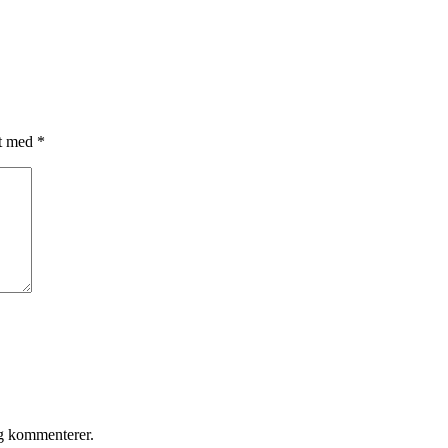
et med
*
eg kommenterer.