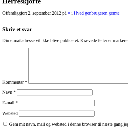
Herreskjorte
Offentliggjort
2. september 2012
på
×
i
Hvad genbrugeren gemte
Skriv et svar
Din e-mailadresse vil ikke blive publiceret.
Krævede felter er marker
Kommentar
*
Navn
*
E-mail
*
Websted
Gem mit navn, mail og websted i denne browser til næste gang j