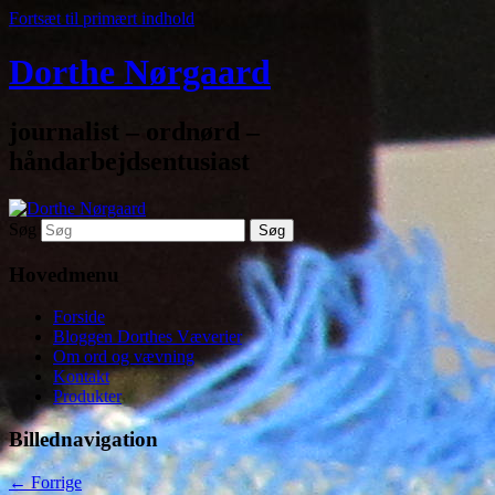
Fortsæt til primært indhold
Dorthe Nørgaard
journalist – ordnørd –
håndarbejdsentusiast
Søg
Hovedmenu
Forside
Bloggen Dorthes Væverier
Om ord og vævning
Kontakt
Produkter
Billednavigation
← Forrige