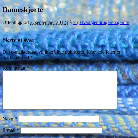
Dameskjorte
Offentliggjort
2. september 2012
på
×
i
Hvad genbrugeren gemte
Skriv et svar
Din e-mailadresse vil ikke blive publiceret.
Krævede felter er
markeret med
*
Kommentar
*
Navn
*
E-mail
*