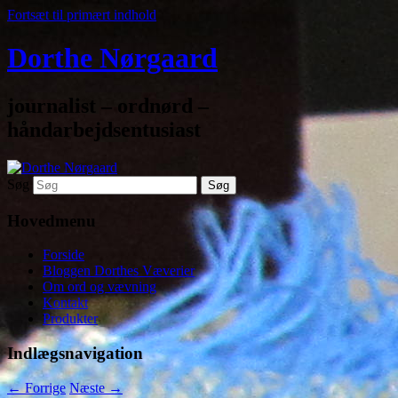
Fortsæt til primært indhold
Dorthe Nørgaard
journalist – ordnørd –
håndarbejdsentusiast
Søg
Hovedmenu
Forside
Bloggen Dorthes Væverier
Om ord og vævning
Kontakt
Produkter
Indlægsnavigation
←
Forrige
Næste
→