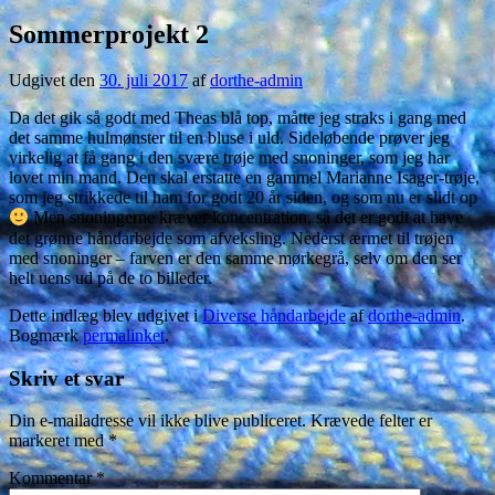
Sommerprojekt 2
Udgivet den
30. juli 2017
af
dorthe-admin
Da det gik så godt med Theas blå top, måtte jeg straks i gang med
det samme hulmønster til en bluse i uld. Sideløbende prøver jeg
virkelig at få gang i den svære trøje med snoninger, som jeg har
lovet min
mand. Den skal erstatte en gammel Marianne Isager-trøje,
som jeg strikkede til ham for godt 20 år siden, og som nu er slidt op
Men snoningerne kræver koncentration, så det er godt at have
det grønne håndarbejde som afveksling. Nederst ærmet til trøjen
med snoninger – farven er den samme mørkegrå, selv om den ser
helt uens ud på de to billeder.
Dette indlæg blev udgivet i
Diverse håndarbejde
af
dorthe-admin
.
Bogmærk
permalinket
.
Skriv et svar
Din e-mailadresse vil ikke blive publiceret.
Krævede felter er
markeret med
*
Kommentar
*