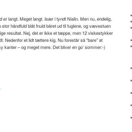
er langt. Meget langt. Især i tyndt Nialin. Men nu, endelig,
 stor håndfuld blåt fnuld båret ud til fuglene, og vævestuen
ige resultat. Nej, det er ikke et tæppe, men 12 viskestykker
idt. Nedenfor et lidt tættere kig. Nu forestår så “bare” at
sy kanter – og meget mere. Det bliver en go’ sommer:-)
r