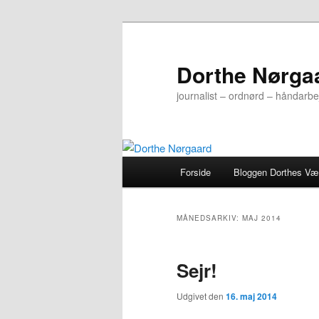
Fortsæt
Fortsæt
til
til
primært
sekundært
Dorthe Nørga
indhold
indhold
journalist – ordnørd – håndarbe
Hovedmenu
Forside
Bloggen Dorthes Væ
MÅNEDSARKIV:
MAJ 2014
Sejr!
Udgivet den
16. maj 2014