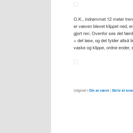
O.K., indrømmet 12 meter trend 
er væven blevet klippet ned, en
gjort ren. Ovenfor ses det færd
+ det løse, og det fylder altså l
vaske og klippe, ordne ender, 
Udgivet i
Om at væve
|
Skriv et sva