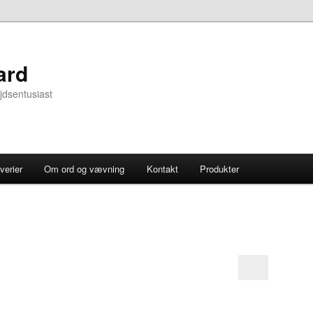
ard
jdsentusiast
verier
Om ord og vævning
Kontakt
Produkter