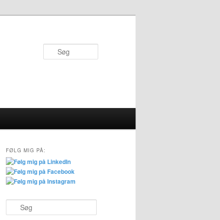
Søg
FØLG MIG PÅ:
S
ø