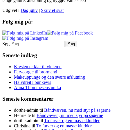
lange gåture, afslapning og hygge. Fantastisk!
Udgivet i
Dagligliv
|
Skriv et svar
Følg mig på:
Søg
Seneste indlæg
Kresten er klar til vinteren
Farveorgie til brormand
Makeuppunge og den svære afslutning
Halvdrejl i bunkevis
Anna Thommesens unika
Seneste kommentarer
dorthe-admin
til
Båndvæven, nu med styr på sagerne
Henriette
til
Båndvæven, nu med styr på sagerne
dorthe-admin
til
To farver og en masse kludder
Christina
til
To farver og en masse kludder