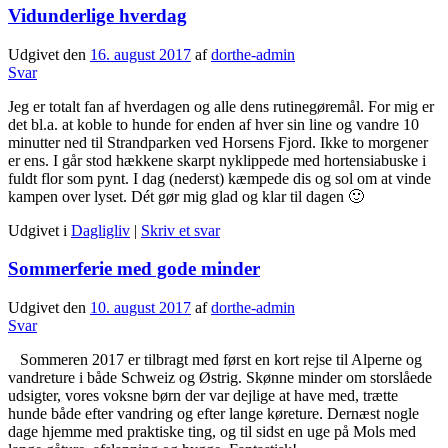
Vidunderlige hverdag
Udgivet den
16. august 2017
af
dorthe-admin
Svar
Jeg er totalt fan af hverdagen og alle dens rutinegøremål. For mig er
det bl.a. at koble to hunde for enden af hver sin line og vandre 10
minutter ned til Strandparken ved Horsens Fjord. Ikke to morgener
er ens. I går stod hækkene skarpt nyklippede med hortensiabuske i
fuldt flor som pynt. I dag (nederst) kæmpede dis og sol om at vinde
kampen over lyset. Dét gør mig glad og klar til dagen 🙂
Udgivet i
Dagligliv
|
Skriv et svar
Sommerferie med gode minder
Udgivet den
10. august 2017
af
dorthe-admin
Svar
Sommeren 2017 er tilbragt med først en kort rejse til Alperne og
vandreture i både Schweiz og Østrig. Skønne minder om storslåede
udsigter, vores voksne børn der var dejlige at have med, trætte
hunde både efter vandring og efter lange køreture.
Dernæst nogle
dage hjemme med praktiske ting, og til sidst en uge på Mols med