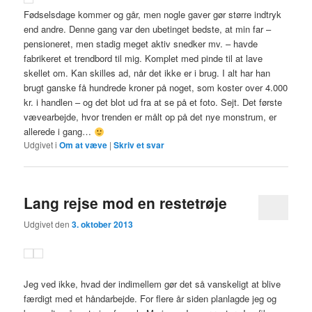
Fødselsdage kommer og går, men nogle gaver gør større indtryk
end andre. Denne gang var den ubetinget bedste, at min far –
pensioneret, men stadig meget aktiv snedker mv. – havde
fabrikeret et trendbord til mig. Komplet med pinde til at lave
skellet om. Kan skilles ad, når det ikke er i brug. I alt har han
brugt ganske få hundrede kroner på noget, som koster over 4.000
kr. i handlen – og det blot ud fra at se på et foto. Sejt. Det første
vævearbejde, hvor trenden er målt op på det nye monstrum, er
allerede i gang…
Udgivet i
Om at væve
|
Skriv et svar
Lang rejse mod en restetrøje
Udgivet den
3. oktober 2013
Jeg ved ikke, hvad der indimellem gør det så vanskeligt at blive
færdigt med et håndarbejde. For flere år siden planlagde jeg og