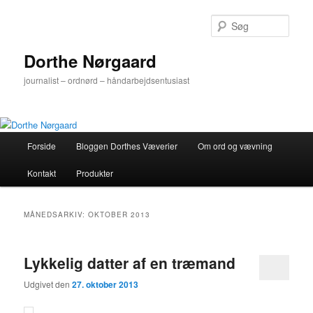
Fortsæt
Fortsæt
til
til
Søg
primært
sekundært
indhold
indhold
Dorthe Nørgaard
journalist – ordnørd – håndarbejdsentusiast
Hovedmenu
Forside
Bloggen Dorthes Væverier
Om ord og vævning
Kontakt
Produkter
MÅNEDSARKIV:
OKTOBER 2013
Lykkelig datter af en træmand
Udgivet den
27. oktober 2013