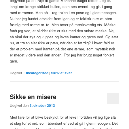
begyndte på en trøje af gamle Marianne Isager-rester. Jeg fik
langt om længe strikket bullen, som ses øverst, og gik i gang
med ærmerne. Men så – røg trøjen i en pose og i glemmebogen.
Nu har jeg fundet arbejdet frem igen og er faktisk n-æ-æ-sten
færdig med ærme nr. to. Men tøver på mærkværdig vis. Måske
fordi jeg ved, at sliddet ikke er slut med den sidste maske. Nej,
så skal der sys og klippes og laves kanter og gøres ved. Og sæt
nu, at trøjen slet ikke er pæn, når den er færdig? I hvert fald er
der et problem med kanten på det ene ærme, som mystisk nok
er meget videre end den anden. Tror jeg har brugt noget forkert
garn.
Udgivet i
Uncategorized
|
Skriv et svar
Sikke en misere
Udgivet den
3. oktober 2013
Med fare for at blive beskyldt for at leve i fortiden vil jeg lige slå
et slag for et ord, som åbenbart er ved at gå i glemmebogen. Det