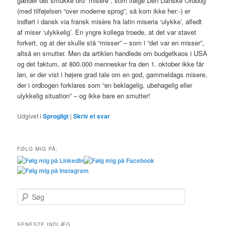
gælder det smukke ord “misere”, som ifølge Den Danske Ordbog
(med tilføjelsen “over moderne sprog”, så kom ikke her:-) er
indført i dansk via fransk misère fra latin miseria ‘ulykke’, afledt
af miser ‘ulykkelig’. En yngre kollega troede, at det var stavet
forkert, og at der skulle stå “misser” – som i “det var en misser”,
altså en smutter. Men da artiklen handlede om budgetkaos i USA
og det faktum, at 800.000 mennesker fra den 1. oktober ikke får
løn, er der vist i højere grad tale om en god, gammeldags misere,
der i ordbogen forklares som “en beklagelig, ubehagelig eller
ulykkelig situation” – og ikke bare en smutter!
Udgivet i
Sprogligt
|
Skriv et svar
FØLG MIG PÅ:
S
ø
g
SENESTE INDLÆG