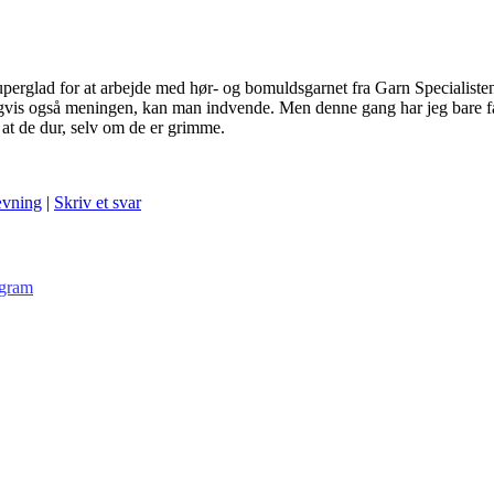
uperglad for at arbejde med hør- og bomuldsgarnet fra Garn Specialisten
ligvis også meningen, kan man indvende. Men denne gang har jeg bare få
at de dur, selv om de er grimme.
vning
|
Skriv et svar