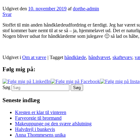
Udgivet den
10. november 2019
af
dorthe-admin
Svar
Stoffet til min anden håndklædeudfordring er færdigt. Jeg har været s
stof kommer bare nemt til at se så – ja, hjemmelavet ud. Det er natur
Nogen bliver udsat for håndklæderne som julegave 🙂 så lad os håbe, 
Udgivet i
Om at væve
|
Tagget
håndklæde
,
håndvævet
,
skaftevæv
,
væ
Følg mig på:
Søg
Seneste indlæg
Kresten er klar til vinteren
Farveorgie til brormand
Makeuppunge og den svære afslutning
Halvdrejl i bunkevis
Anna Thommesens unika