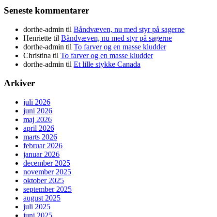
Seneste kommentarer
dorthe-admin
til
Båndvæven, nu med styr på sagerne
Henriette
til
Båndvæven, nu med styr på sagerne
dorthe-admin
til
To farver og en masse kludder
Christina
til
To farver og en masse kludder
dorthe-admin
til
Et lille stykke Canada
Arkiver
juli 2026
juni 2026
maj 2026
april 2026
marts 2026
februar 2026
januar 2026
december 2025
november 2025
oktober 2025
september 2025
august 2025
juli 2025
juni 2025