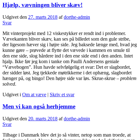
Hjælp, vævningen bliver skæv!
Udgivet den
27. marts 2018
af
dorthe-admin
Svar
Mit vinterprojekt med 12 viskestykker er rendt ind i problemer.
Vævekanten bliver skæv, kan ses på billedet som den gule stribe,
der ligesom hæver sig i højre side. Jeg baksede længe med, hvad jeg
kunne gøre – prøvede at flytte det vævede i kammen en smule til
den ene side, slog hårdere ind i den ene side end i den anden. Intet
hjalp. Ikke før jeg kom i tanke om Paulli Andersens geniale
“Vævebogen”. Hun havde selvfølgelig et svar: Det er slagbordet,
der sidder løst. Jeg tjekkede møtrikkerne i det ophæng, slagbordet
hænger på, og bingo! Den højre side var løs. Skrue-skrue –
problem
solved
.
Udgivet i
Om at væve
|
Skriv et svar
Men vi kan også herhjemme
Udgivet den
20. marts 2018
af
dorthe-admin
Svar
Tilbage i Danmark blev det jo så vinter, netop som man troede, at