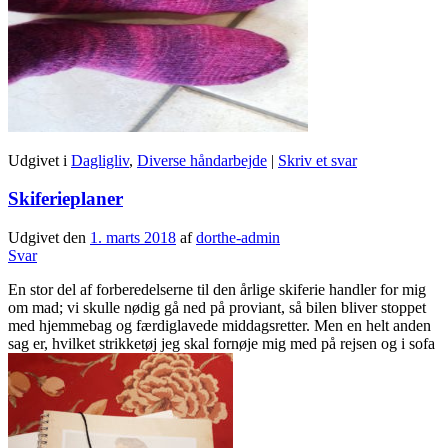
Udgivet i
Dagligliv
,
Diverse håndarbejde
|
Skriv et svar
Skiferieplaner
Udgivet den
1. marts 2018
af
dorthe-admin
Svar
En stor del af forberedelserne til den årlige skiferie handler for mig
om mad; vi skulle nødig gå ned på proviant, så bilen bliver stoppet
med hjemmebag og færdiglavede middagsretter. Men en helt anden
sag er, hvilket strikketøj jeg skal fornøje mig med på rejsen og i sofa