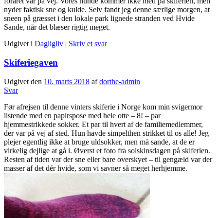
foråret var på vej. Vores hunde kommer ikke med på skiferien, men
nyder faktisk sne og kulde. Selv fandt jeg denne særlige morgen, at
sneen på græsset i den lokale park lignede stranden ved Hvide
Sande, når det blæser rigtig meget.
Udgivet i
Dagligliv
|
Skriv et svar
Skiferiegaven
Udgivet den
10. marts 2018
af
dorthe-admin
Svar
Før afrejsen til denne vinters skiferie i Norge kom min svigermor
listende med en papirspose med hele otte – 8! – par
hjemmestrikkede sokker. Et par til hvert af de familiemedlemmer,
der var på vej af sted. Hun havde simpelthen strikket til os alle! Jeg
plejer egentlig ikke at bruge uldsokker, men må sande, at de er
virkelig dejlige at gå i. Øverst et foto fra solskinsdagen på skiferien.
Resten af tiden var der sne eller bare overskyet – til gengæld var der
masser af det dér hvide, som vi savner så meget herhjemme.