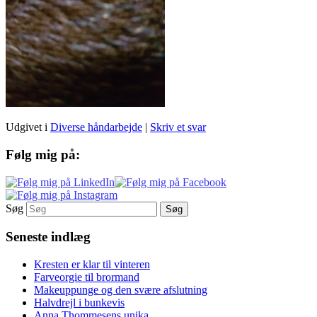
Udgivet i
Diverse håndarbejde
|
Skriv et svar
Følg mig på:
Søg
Seneste indlæg
Kresten er klar til vinteren
Farveorgie til brormand
Makeuppunge og den svære afslutning
Halvdrejl i bunkevis
Anna Thommesens unika