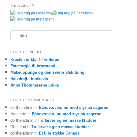
FØLG MIG PÅ:
S
ø
g
SENESTE INDLÆG
Kresten er klar til vinteren
Farveorgie til brormand
Makeuppunge og den svære afslutning
Halvdrejl i bunkevis
Anna Thommesens unika
SENESTE KOMMENTARER
dorthe-admin
til
Båndvæven, nu med styr på sagerne
Henriette
til
Båndvæven, nu med styr på sagerne
dorthe-admin
til
To farver og en masse kludder
Christina
til
To farver og en masse kludder
dorthe-admin
til
Et lille stykke Canada