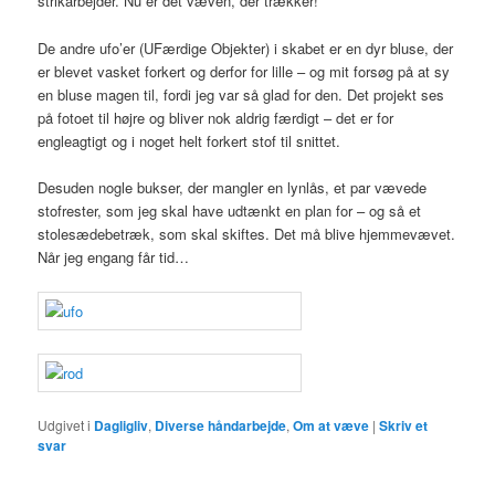
strikarbejder. Nu er det væven, der trækker!
De andre ufo’er (UFærdige Objekter) i skabet er en dyr bluse, der
er blevet vasket forkert og derfor for lille – og mit forsøg på at sy
en bluse magen til, fordi jeg var så glad for den. Det projekt ses
på fotoet til højre og bliver nok aldrig færdigt – det er for
engleagtigt og i noget helt forkert stof til snittet.
Desuden nogle bukser, der mangler en lynlås, et par vævede
stofrester, som jeg skal have udtænkt en plan for – og så et
stolesædebetræk, som skal skiftes. Det må blive hjemmevævet.
Når jeg engang får tid…
Udgivet i
Dagligliv
,
Diverse håndarbejde
,
Om at væve
|
Skriv et
svar