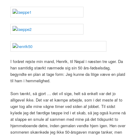
I foråret rejste min mand, Henrik, til Nepal i næsten tre uger. Da
han samtidig stærkt nærmede sig sin 50 års-fødselsdag,
begyndte en plan at tage form: Jeg kunne da liiige væve en plaid
til ham i hemmelighed.
Som tænkt, så gjort … det vil sige, helt så enkelt var det jo
alligevel ikke. Det var et kæmpe arbejde, som i det meste af to
uger tog alle mine vågne timer ved siden af jobbet. Til sidst
kylede jeg det færdige tæppe ind i et skab, så jeg også kunne nå
at slappe en smule af sammen med mine på det tidspunkt to
hjemmeboende døtre, inden gemalen vendte hjem igen. Hen over
sommeren skænkede jeg ikke 50-årsgaven mange tanker, men