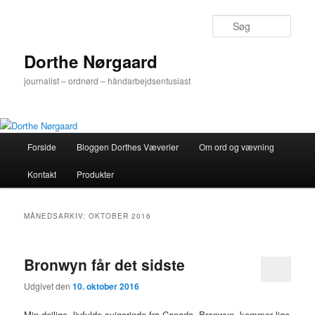
Fortsæt
Fortsæt
til
til
Søg
primært
sekundært
indhold
indhold
Dorthe Nørgaard
journalist – ordnørd – håndarbejdsentusiast
Hovedmenu
Forside
Bloggen Dorthes Væverier
Om ord og vævning
Kontakt
Produkter
MÅNEDSARKIV:
OKTOBER 2016
Bronwyn får det sidste
Udgivet den
10. oktober 2016
Min dejlige, livfulde svigerinde fra Canada, Bronwyn, kommer lige