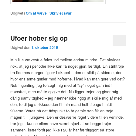
Udgivet i
Om at væve
|
Skriv et svar
Ufoer hober sig op
Udgivet den
1. oktober 2016
Min lille vævestue føles indimellem endnu mindre. Det skyldes
nok, at jeg i perioder ikke kan få noget gjort færdigt. En striktrøje
fra tidernes morgen ligger i skabet – den er slidt på siderne, der
hvor ens arme gnider mod hofterne. Hvad kan man gøre ved det?
Nok ingenting, jeg forsøgt mig med at “sy” noget garn ind i
mønstret, men måtte opgive det. Nu ligger trøjen og giver mig
dårlig samvittighed – jeg nænner ikke rigtig at skille mig af med
den, fordi jeg strikkede den til min mand helt tilbage i midt-
90’erne. Vores på det tidspunkt to år gamle søn fik en trøje
magen til i julegave. Den er desværre røget videre til en veninde,
tror jeg – kunne ellers have været sjovt at se begge trøjer
sammen. Især fordi jeg ikke i 20 år har færdiggjort så store