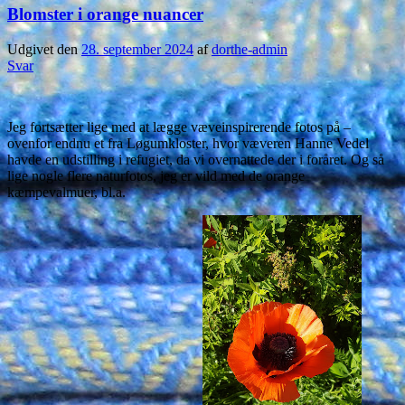
Blomster i orange nuancer
Udgivet den
28. september 2024
af
dorthe-admin
Svar
Jeg fortsætter lige med at lægge væveinspirerende fotos på –
ovenfor endnu et fra Løgumkloster, hvor væveren Hanne Vedel
havde en udstilling i refugiet, da vi overnattede der i foråret. Og så
lige nogle flere naturfotos, jeg er vild med de orange
kæmpevalmuer, bl.a.