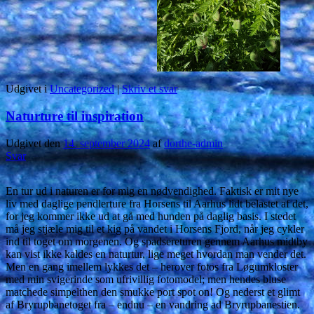
Udgivet i
Uncategorized
|
Skriv et svar
Naturture til inspiration
Udgivet den
14. september 2024
af
dorthe-admin
Svar
En tur ud i naturen er for mig en nødvendighed. Faktisk er mit nye
liv med daglige pendlerture fra Horsens til Aarhus lidt belastet af det,
for jeg kommer ikke ud at gå med hunden på daglig basis. I stedet
må jeg stjæle mig til et kig på vandet i Horsens Fjord, når jeg cykler
ind til toget om morgenen. Og spadsereturen gennem Aarhus midtby
kan vist ikke kaldes en naturtur, lige meget hvordan man vender det.
Men en gang imellem lykkes det – herover fotos fra Løgumkloster
med min svigerinde som ufrivillig fotomodel; men hendes bluse
matchede simpelthen den smukke port spot on! Og nederst et glimt
af Bryrupbanetoget fra – endnu – en vandring ad Bryrupbanestien.