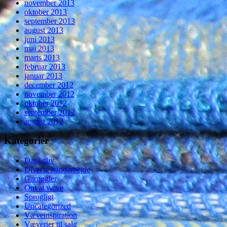
november 2013
oktober 2013
september 2013
august 2013
juni 2013
maj 2013
marts 2013
februar 2013
januar 2013
december 2012
november 2012
oktober 2012
september 2012
august 2012
Kategorier
Dagligliv
Diverse håndarbejde
Garnøgler
Om at væve
Sprogligt
Uncategorized
Væveinspiration
Væverier til salg