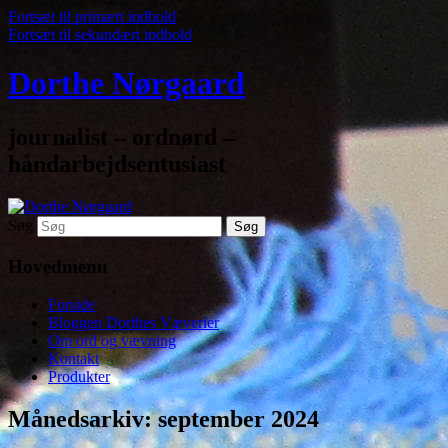
Fortsæt til primært indhold
Fortsæt til sekundært indhold
Dorthe Nørgaard
journalist – ordnørd –
håndarbejdsentusiast
Søg
Hovedmenu
Forside
Bloggen Dorthes Væverier
Om ord og vævning
Kontakt
Produkter
Månedsarkiv:
september 2024