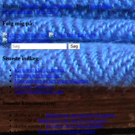
Udgivet i
Dagligliv
,
Væveinspiration
|
Tagget
hverdagsliv
,
væveinspiration
|
Skriv et svar
Følg mig på:
Søg
Seneste indlæg
Kresten er klar til vinteren
Farveorgie til brormand
Makeuppunge og den svære afslutning
Halvdrejl i bunkevis
Anna Thommesens unika
Seneste kommentarer
dorthe-admin
til
Båndvæven, nu med styr på sagerne
Henriette
til
Båndvæven, nu med styr på sagerne
dorthe-admin
til
To farver og en masse kludder
Christina
til
To farver og en masse kludder