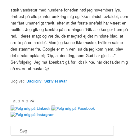
stisk vandretur med hundene forleden nød jeg novembers lys,
rimfrost på alle planter omkring mig og ikke mindst løvfaldet, som
har fået umanerligt travlt, efter at det første snefald har været en
realitet. Jeg gik og tænkte på sætningen “Gik alle konger frem på
rad, i deres magt og vælde, de mægted ej det mindste blad, at
sætte på en nælde”. Men jeg kunne ikke huske, hvilken salme
den stammer fra. Google er min ven, så da jeg kom hjem, blev
det straks opklaret; “Op, al den ting, som Gud har gjort …”.
Selvfølgelig. Jeg må åbenbart gå for lidt i kirke, når det falder mig
så svært at huske 🙂
Udgivet i
Dagligliv
|
Skriv et svar
FØLG MIG PÅ:
S
ø