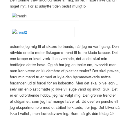
noget nyt. For at udnytte tiden bedst muligt b
estemte jeg mig til at skære to trende, når jeg nu var i gang. Den
råhvide er otte meter fiskegarns-trend til to-tre klude-tæpper. Det
ene tæppe er lovet væk til en veninde, det andet skal min
bortfløjne datter have. Og så har jeg en tanke om, hvorvidt man
mon kan væve en kludemåtte af plasticstrimler? Det skal prøves,
fordi min mand truer med at kyle den hjemmevævede måtte i
forgangen ud til fordel for en købeditto. Men det skal blive løgn …
selv om en plasticmåtte jo ikke vil suge vand og skidt. Suk. Det
er en udfordrende hobby, jeg har valgt mig. Den grønne trend er
af uldgarnet, som jeg har mange farver af. Ud over en poncho vil
jeg eksperimentere med et stribet tørklæde, tror jeg. Det bliver så
ikke i vaffel-, men lærredsvævning. Bum, så gik dén fridag 🙂