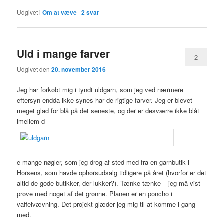
Udgivet i
Om at væve
|
2
svar
Uld i mange farver
2
Udgivet den
20. november 2016
Jeg har forkøbt mig i tyndt uldgarn, som jeg ved nærmere
eftersyn endda ikke synes har de rigtige farver. Jeg er blevet
meget glad for blå på det seneste, og der er desværre ikke blåt
imellem d
e mange nøgler, som jeg drog af sted med fra en garnbutik i
Horsens, som havde ophørsudsalg tidligere på året (hvorfor er det
altid de gode butikker, der lukker?). Tænke-tænke – jeg må vist
prøve med noget af det grønne. Planen er en poncho i
vaffelvævning. Det projekt glæder jeg mig til at komme i gang
med.