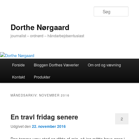
Fortsæt
Fortsæt
til
til
Søg
primært
sekundært
indhold
indhold
Dorthe Nørgaard
journalist – ordnørd – håndarbejdsentusiast
Hovedmenu
Forside
Bloggen Dorthes Væverier
Om ord og vævning
Kontakt
Produkter
MÅNEDSARKIV:
NOVEMBER 2016
En travl fridag senere
2
Udgivet den
22. november 2016
Den tomme væv stod og råbte af mig, så jeg måtte have gang i