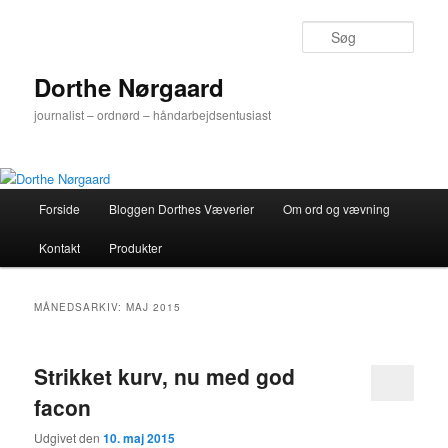
Fortsæt
Fortsæt
til
til
Søg
primært
sekundært
indhold
indhold
Dorthe Nørgaard
journalist – ordnørd – håndarbejdsentusiast
Hovedmenu
Forside
Bloggen Dorthes Væverier
Om ord og vævning
Kontakt
Produkter
MÅNEDSARKIV:
MAJ 2015
Strikket kurv, nu med god
facon
Udgivet den
10. maj 2015