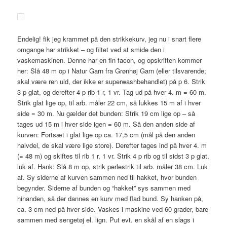
Endelig! fik jeg krammet på den strikkekurv, jeg nu i snart flere
omgange har strikket – og filtet ved at smide den i
vaskemaskinen. Denne har en fin facon, og opskriften kommer
her: Slå 48 m op i Natur Garn fra Grønhøj Garn (eller tilsvarende;
skal være ren uld, der ikke er superwashbehandlet) på p 6. Strik
3 p glat, og derefter 4 p rib 1 r, 1 vr. Tag ud på hver 4. m = 60 m.
Strik glat lige op, til arb. måler 22 cm, så lukkes 15 m af i hver
side = 30 m. Nu gælder det bunden: Strik 19 cm lige op – så
tages ud 15 m i hver side igen = 60 m. Så den anden side af
kurven: Fortsæt i glat lige op ca. 17,5 cm (mål på den anden
halvdel, de skal være lige store). Derefter tages ind på hver 4. m
(= 48 m) og skiftes til rib 1 r, 1 vr. Strik 4 p rib og til sidst 3 p glat,
luk af. Hank: Slå 8 m op, strik perlestrik til arb. måler 38 cm. Luk
af. Sy siderne af kurven sammen ned til hakket, hvor bunden
begynder. Siderne af bunden og “hakket” sys sammen med
hinanden, så der dannes en kurv med flad bund. Sy hanken på,
ca. 3 cm ned på hver side. Vaskes i maskine ved 60 grader, bare
sammen med sengetøj el. lign. Put evt. en skål af en slags i