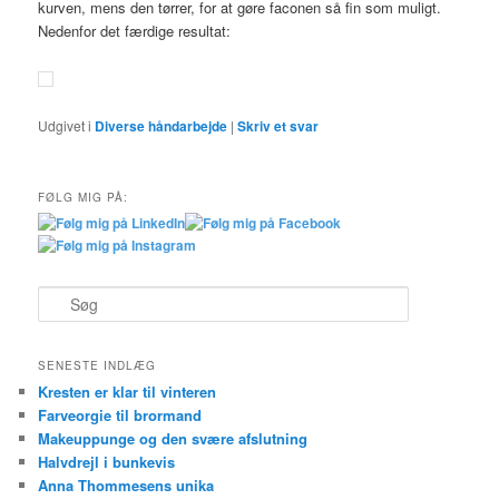
kurven, mens den tørrer, for at gøre faconen så fin som muligt.
Nedenfor det færdige resultat:
Udgivet i
Diverse håndarbejde
|
Skriv et svar
FØLG MIG PÅ:
S
ø
g
SENESTE INDLÆG
Kresten er klar til vinteren
Farveorgie til brormand
Makeuppunge og den svære afslutning
Halvdrejl i bunkevis
Anna Thommesens unika